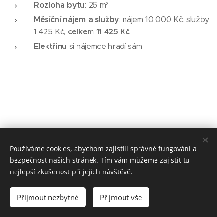
Rozloha bytu
: 26 m²
Měsíční nájem a služby
: nájem 10 000 Kč, služby
celkem 11 425 Kč
1 425 Kč,
Elektřinu
si nájemce hradí sám
Používáme cookies, abychom zajistili správné fungování a
bezpečnost našich stránek. Tím vám můžeme zajistit tu
© 2026 DpS Bílovec
nejlepší zkušenost při jejich návštěvě.
📞 +420 777 456 871
📧
reality@pavlukaterina.cz
Přijmout nezbytné
Přijmout vše
Cookies