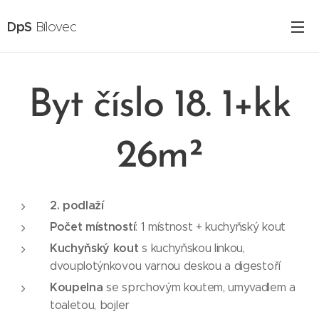
DpS
Bílovec
Byt číslo 18. 1+kk
26m²
2. podlaží
Počet místností
: 1 místnost + kuchyňský kout
Kuchyňský kout
s kuchyňskou linkou,
dvouplotýnkovou varnou deskou a digestoří
Koupelna
se sprchovým koutem, umyvadlem a
toaletou, bojler