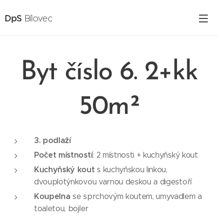
DpS
Bílovec
Byt číslo 6. 2+kk
50m²
3. podlaží
Počet místností
: 2 místnosti + kuchyňský kout
Kuchyňský kout
s kuchyňskou linkou,
dvouplotýnkovou varnou deskou a digestoří
Koupelna
se sprchovým koutem, umyvadlem a
toaletou, bojler