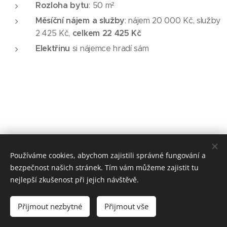
Rozloha bytu
: 50 m²
Měsíční nájem a služby
: nájem 20 000 Kč, služby
celkem 22 425 Kč
2 425 Kč,
Elektřinu
si nájemce hradí sám
Používáme cookies, abychom zajistili správné fungování a
bezpečnost našich stránek. Tím vám můžeme zajistit tu
© 2026 DpS Bílovec
nejlepší zkušenost při jejich návštěvě.
📞 +420 777 456 871
📧
reality@pavlukaterina.cz
Přijmout nezbytné
Přijmout vše
Cookies