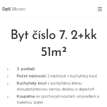
DpS
Bílovec
Byt číslo 7. 2+kk
51m²
3. podlaží
Počet místností
: 2 místnosti + kuchyňský kout
Kuchyňský kout
s kuchyňskou linkou,
dvouplotýnkovou varnou deskou a digestoří
Koupelna
se sprchovým koutem, umyvadlem a
toaletou, bojler