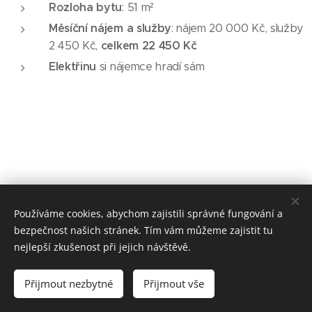
Rozloha bytu
: 51 m²
Měsíční nájem a služby
: nájem 20 000 Kč, služby
celkem 22 450 Kč
2 450 Kč,
Elektřinu
si nájemce hradí sám
Používáme cookies, abychom zajistili správné fungování a
bezpečnost našich stránek. Tím vám můžeme zajistit tu
© 2026 DpS Bílovec
nejlepší zkušenost při jejich návštěvě.
📞 +420 777 456 871
📧
reality@pavlukaterina.cz
Přijmout nezbytné
Přijmout vše
Cookies