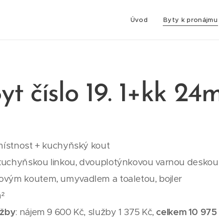
Úvod
Byty k pronájmu
yt číslo 19. 1+kk 24
 místnost + kuchyňský kout
kuchyňskou linkou, dvouplotýnkovou varnou deskou 
ovým koutem, umyvadlem a toaletou, bojler
m²
užby
: nájem 9 600 Kč, služby 1 375 Kč,
celkem 10 975