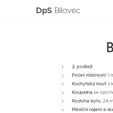
DpS
Bílovec
B
2. podlaží
Počet místností
: 1
Kuchyňský kout
s 
Koupelna
se sprch
Rozloha bytu
: 24 
Měsíční nájem a sl