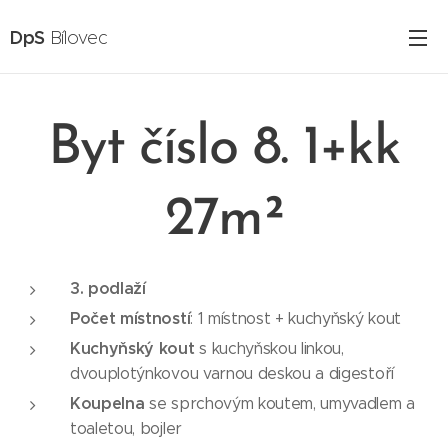
DpS
Bílovec
Byt číslo 8. 1+kk
27m²
3. podlaží
Počet místností
: 1 místnost + kuchyňský kout
Kuchyňský kout
s kuchyňskou linkou,
dvouplotýnkovou varnou deskou a digestoří
Koupelna
se sprchovým koutem, umyvadlem a
toaletou, bojler